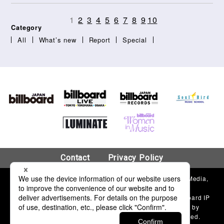
1
2
3
4
5
6
7
8
9
10
Category
All
What’s new
Report
Special
Contact
Privacy Policy
© 2018 Hanshin Contents Link Corporation & Billboard Media,
LLC.
“Billboard”®, name and logo used by permission of Billboard IP
Holdings, LLC. The Billboard charts and content used by
permission of Billboard Media, LLC. All Rights Reserved.