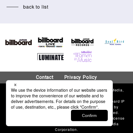
back to list
Contact
Privacy Policy
© 2018 Hanshin Contents Link Corporation & Billboard Media,
LLC.
“Billboard”®, name and logo used by permission of Billboard IP
Holdings, LLC. The Billboard charts and content used by
permission of Billboard Media, LLC. All Rights Reserved.
Published by Hanshin Contents Link Corporation under license
from Billboard Media, LLC, a subsidiary of Penske Media
Corporation.