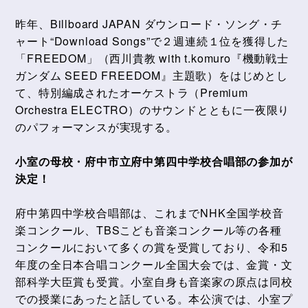
昨年、Billboard JAPAN ダウンロード・ソング・チ
ャート“Download Songs”で２週連続１位を獲得した
「FREEDOM」（西川貴教 with t.komuro『機動戦士
ガンダム SEED FREEDOM』主題歌）をはじめとし
て、特別編成されたオーケストラ（Premium
Orchestra ELECTRO）のサウンドとともに一夜限り
のパフォーマンスが実現する。
小室の母校・府中市立府中第四中学校合唱部の参加が
決定！
府中第四中学校合唱部は、これまでNHK全国学校音
楽コンクール、TBSこども音楽コンクール等の各種
コンクールにおいて多くの賞を受賞しており、令和5
年度の全日本合唱コンクール全国大会では、金賞・文
部科学大臣賞も受賞。小室自身も音楽家の原点は同校
での授業にあったと話している。本公演では、小室プ