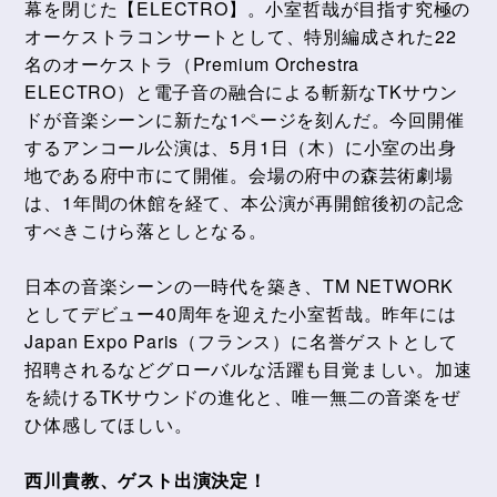
幕を閉じた【ELECTRO】。小室哲哉が目指す究極の
オーケストラコンサートとして、特別編成された22
名のオーケストラ（Premium Orchestra
ELECTRO）と電子音の融合による斬新なTKサウン
ドが音楽シーンに新たな1ページを刻んだ。今回開催
するアンコール公演は、5月1日（木）に小室の出身
地である府中市にて開催。会場の府中の森芸術劇場
は、1年間の休館を経て、本公演が再開館後初の記念
すべきこけら落としとなる。
日本の音楽シーンの一時代を築き、TM NETWORK
としてデビュー40周年を迎えた小室哲哉。昨年には
Japan Expo Paris（フランス）に名誉ゲストとして
招聘されるなどグローバルな活躍も目覚ましい。加速
を続けるTKサウンドの進化と、唯一無二の音楽をぜ
ひ体感してほしい。
西川貴教、ゲスト出演決定！