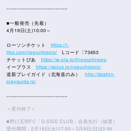
------------------------------------
■一般発売（先着）
4月19日(土)10:00～
ローソンチケット
https://l-
tike.com/noguchigoro/
Lコード︓73653
チケットぴあ
https://w.pia.jp/t/noguchigoro
イープラス
https://eplus.jp/noguchigoro/
道新プレイガイド（北海道のみ）
http://doshin-
playguide.jp/
------------------------------------
＜受付終了＞
■野口五郎FC「G SIDE CLUB」会員先行（抽選）
受付期間：2月18日(火)17:00～3月9日(日)23:59