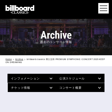
過去のコンサート情報
Home
Archive
billboard classics 野口五郎 PREMIUM SYMPHONIC CONCERT 2025 KEEP
ON DREAMING
インフォメーション
公演スケジュール
チケット情報
コンサート概要