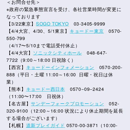
＜お問合せ先＞
※政府の緊急事態宣言を受け、各社営業時間が変更に
なっております
【3/22東京】
SOGO TOKYO
03-3405-9999
【4/4大宮、4/30、5/1東京】
キョードー東京
0570-
550-799
（4/17〜5/10まで電話受付休止）
【4/4大宮】
ソニックシティホール
048-647-
7722（9:00～18:00 日祝除く）
【西宮】
キョードーインフォメーション
0570-200-
888（平日・土曜 11:00～16:00 日曜・祝日は休
業）
【熊本】
キョードー西日本
0570−09−2424
（11:00〜17:00 日祝休）
【名古屋】
サンデーフォークプロモーション
052-
320-9100（12:00～16:00 状況により休止期間を延長
する場合がございます）
【札幌】
道新プレイガイド
0570-00-3871（10:00-