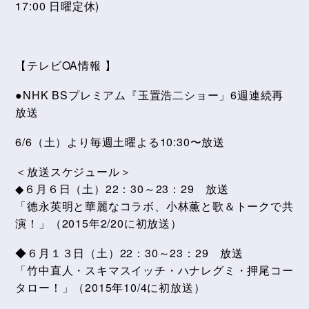
17:00 日曜定休)
【テレビOA情報 】
●NHK BSプレミアム『玉置浩二ショー」6週連続再
放送
6/6（土）より毎週土曜よる10:30〜放送
＜放送スケジュール＞
◆６月６日（土）22：30～23：29 放送
「德永英明と華麗なコラボ、小林薫と歌＆トークで共
演！」（2015年2/20に初放送）
◆６月１３日（土）22：30～23：29 放送
「竹中直人・スキマスイッチ・ハナレグミ・押尾コー
タロー！」（2015年10/4に初放送）